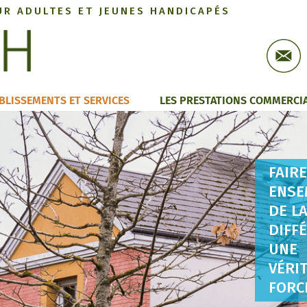
UR ADULTES ET JEUNES HANDICAPÉS
BLISSEMENTS ET SERVICES
LES PRESTATIONS COMMERCI
FAIR
ENSE
DE L
DIFF
UNE
VÉRI
FORCE