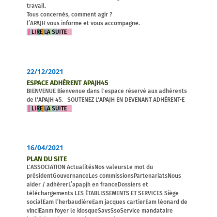
travail.
Tous concernés, comment agir ?
l’APAJH vous informe et vous accompagne.
LIRE LA SUITE
22/12/2021
ESPACE ADHÉRENT APAJH45
BIENVENUE Bienvenue dans l'espace réservé aux adhérents
de l'APAJH 45. SOUTENEZ L'APAJH EN DEVENANT ADHÉRENT•E
LIRE LA SUITE
16/04/2021
PLAN DU SITE
L'ASSOCIATION ActualitésNos valeursLe mot du
présidentGouvernanceLes commissionsPartenariatsNous
aider / adhérerL’apapjh en franceDossiers et
téléchargements LES ÉTABLISSEMENTS ET SERVICES Siège
socialEam l’herbaudièreEam jacques cartierEam léonard de
vinciEanm foyer le kiosqueSavsSsoService mandataire